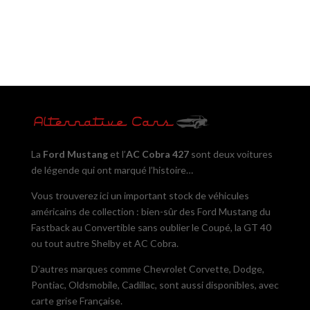
La
Ford Mustang
et l’
AC Cobra 427
sont deux voitures
de légende qui ont marqué l’histoire…
Vous trouverez ici un important stock de véhicules
américains de collection : bien-sûr des Ford Mustang du
Fastback au Convertible sans oublier le Coupé, la GT 40
ou tout autre Shelby et AC Cobra.
D’autres marques comme Chevrolet Corvette, Dodge,
Pontiac, Oldsmobile, Cadillac, sont aussi disponibles, avec
carte grise Française.