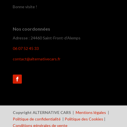
Bonne visite !
Nos coordonnées
Adresse : 24460 Saint-Front-d’Alemps
06 07 52 45 33
contact@alternativecars.fr
Copyright ALTERNATIVE CARS
|
Mentions légales
|
Politique de confidentialité
|
Politique des Cookies
|
Conditions générales de vente