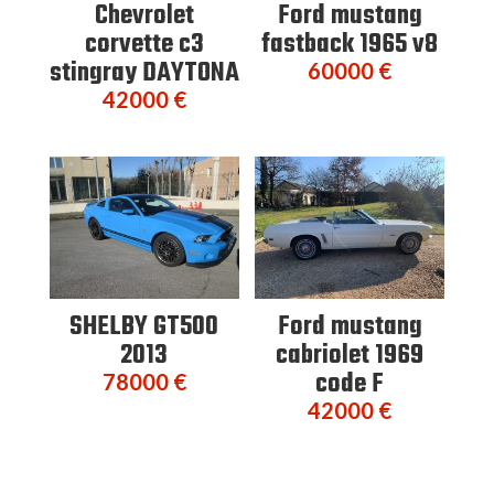
Chevrolet
Ford mustang
corvette c3
fastback 1965 v8
stingray DAYTONA
60000
€
42000
€
SHELBY GT500
Ford mustang
2013
cabriolet 1969
code F
78000
€
42000
€