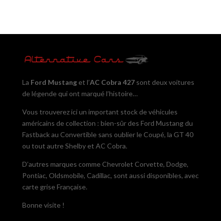
La
Ford Mustang
et l’
AC Cobra 427
sont deux voitures
de légende qui ont marqué l’histoire…
Vous trouverez ici un important stock de véhicules
américains de collection : bien-sûr des Ford Mustang du
Fastback au Convertible sans oublier le Coupé, la GT 40
ou tout autre Shelby et AC Cobra.
D’autres marques comme Chevrolet Corvette, Dodge,
Pontiac, Oldsmobile, Cadillac, sont aussi disponibles, avec
carte grise Française.
Bonne visite !