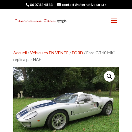
06 07 52 45 33
contact@alternativecars.fr
Accueil
/
Véhicules EN VENTE
/
FORD
/ Ford GT40 MK1
replica par NAF