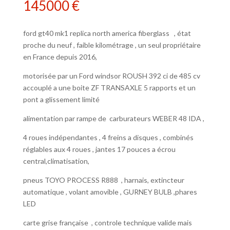
145000
€
ford gt40 mk1 replica north america fiberglass , état
proche du neuf , faible kilométrage , un seul propriétaire
en France depuis 2016,
motorisée par un Ford windsor ROUSH 392 ci de 485 cv
accouplé a une boite ZF TRANSAXLE 5 rapports et un
pont a glissement limité
alimentation par rampe de carburateurs WEBER 48 IDA ,
4 roues indépendantes , 4 freins a disques , combinés
réglables aux 4 roues , jantes 17 pouces a écrou
central,climatisation,
pneus TOYO PROCESS R888 , harnais, extincteur
automatique , volant amovible , GURNEY BULB ,phares
LED
carte grise française , controle technique valide mais